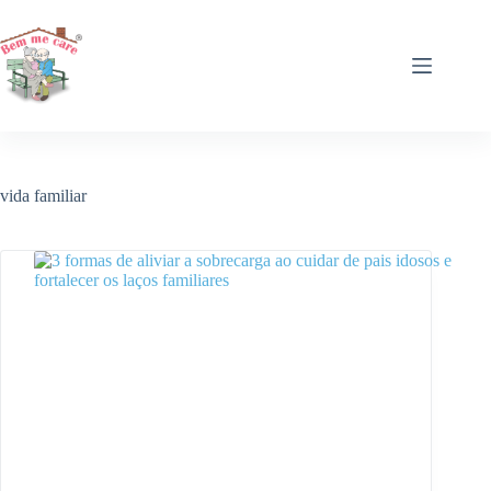
Pular
para
o
conteúdo
vida familiar