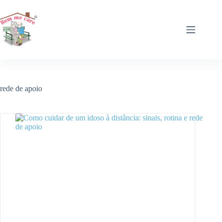
Pular
para
o
conteúdo
rede de apoio