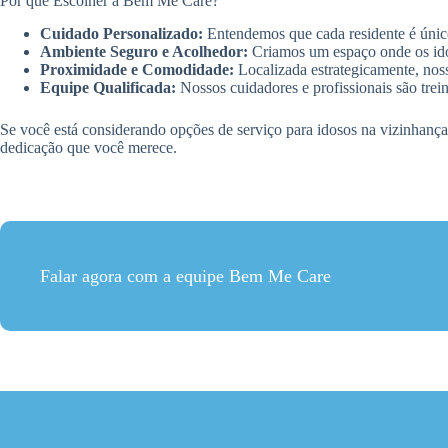
Por que Escolher a Bem Me Care?
Cuidado Personalizado:
Entendemos que cada residente é único,
Ambiente Seguro e Acolhedor:
Criamos um espaço onde os ido
Proximidade e Comodidade:
Localizada estrategicamente, noss
Equipe Qualificada:
Nossos cuidadores e profissionais são trei
Se você está considerando opções de serviço para idosos na vizinhança
dedicação que você merece.
Falar agora com a equipe Bem Me Care