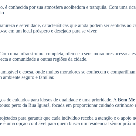
, é conhecida por sua atmosfera acolhedora e tranquila. Com uma rica h
lo.
tureza e serenidade, características que ainda podem ser sentidas ao c
o-se em um local próspero e desejado para se viver.
Com uma infraestrutura completa, oferece a seus moradores acesso a esco
ecta a comunidade a outras regiões da cidade.
 amigável e coesa, onde muitos moradores se conhecem e compartilham h
 ambiente seguro e familiar.
iços de cuidados para idosos de qualidade é uma prioridade. A
Bem Me C
pouso perto da Rua Iguará, focada em proporcionar cuidado carinhoso e
rojetados para garantir que cada indivíduo receba a atenção e o apoio
re é uma opção confiável para quem busca um residencial sênior próxi