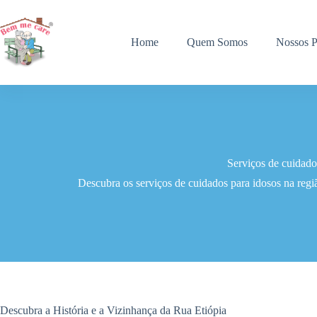
Pular
para
o
Home
Quem Somos
Nossos P
conteúdo
Serviços de cuidado
Descubra os serviços de cuidados para idosos na reg
Descubra a História e a Vizinhança da Rua Etiópia