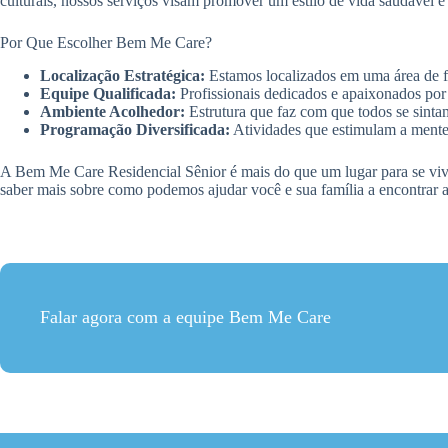
culturais, nossos serviços visam promover um estilo de vida saudável e 
Por Que Escolher Bem Me Care?
Localização Estratégica:
Estamos localizados em uma área de fác
Equipe Qualificada:
Profissionais dedicados e apaixonados por 
Ambiente Acolhedor:
Estrutura que faz com que todos se sinta
Programação Diversificada:
Atividades que estimulam a mente 
A Bem Me Care Residencial Sênior é mais do que um lugar para se vive
saber mais sobre como podemos ajudar você e sua família a encontrar a
Falar agora com a equipe Bem Me Care