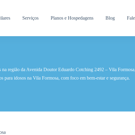
ilares
Serviços
Planos e Hospedagens
Blog
Fal
os na região da Avenida Doutor Eduardo Cotching 2492 – Vila Formosa
os para idosos na Vila Formosa, com foco em bem-estar e segurança.
osa