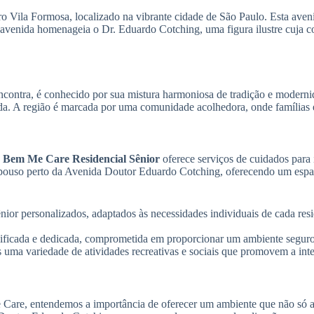
 Vila Formosa, localizado na vibrante cidade de São Paulo. Esta avenid
 avenida homenageia o Dr. Eduardo Cotching, uma figura ilustre cuja 
ontra, é conhecido por sua mistura harmoniosa de tradição e modernid
da. A região é marcada por uma comunidade acolhedora, onde famílias 
a
Bem Me Care Residencial Sênior
oferece serviços de cuidados para
 repouso perto da Avenida Doutor Eduardo Cotching, oferecendo um esp
or personalizados, adaptados às necessidades individuais de cada resid
icada e dedicada, comprometida em proporcionar um ambiente seguro e
uma variedade de atividades recreativas e sociais que promovem a inter
 Care, entendemos a importância de oferecer um ambiente que não só at