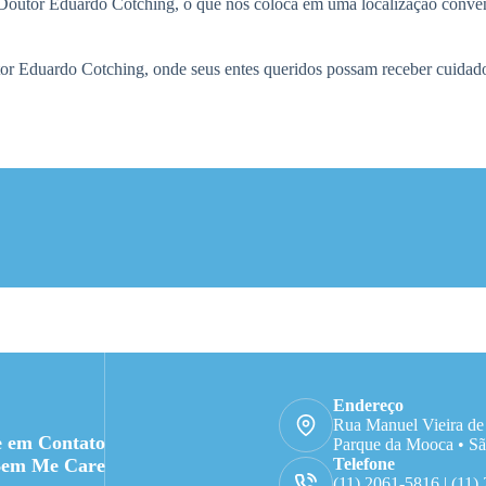
Doutor Eduardo Cotching, o que nos coloca em uma localização conveni
or Eduardo Cotching, onde seus entes queridos possam receber cuidad
Endereço
Rua Manuel Vieira de
e em Contato
Parque da Mooca • Sã
Bem Me Care
Telefone
(11) 2061-5816 | (11)