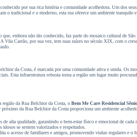
ro conhecido por sua rica história e comunidade acolhedora. Um dos se
m o tradicional e o moderno, esta rua oferece um ambiente tranquilo e f
ue, embora não tão conhecido, faz parte do mosaico cultural de São P
A Vila Carrão, por sua vez, tem suas raízes no século XIX, com o cresc
aulo.
Belchior da Costa, é marcada por uma comunidade ativa e unida. Os mo
ciais. Esta infraestrutura robusta torna a região um lugar muito procur
a região da Rua Belchior da Costa, o
Bem Me Care Residencial Sêni
or próximo da Rua Belchior da Costa proporciona um ambiente acolhedor
 de alta qualidade, garantindo o bem-estar físico e emocional de cada r
 idosos se sentem valorizados e respeitados.
ta o acesso de familiares e amigos, promovendo visitas regulares e o fo