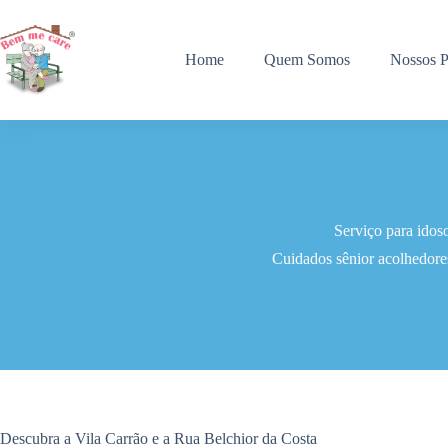
Pular
para
o
Home
Quem Somos
Nossos P
conteúdo
Serviço para idos
Cuidados sênior acolhedores
Descubra a Vila Carrão e a Rua Belchior da Costa