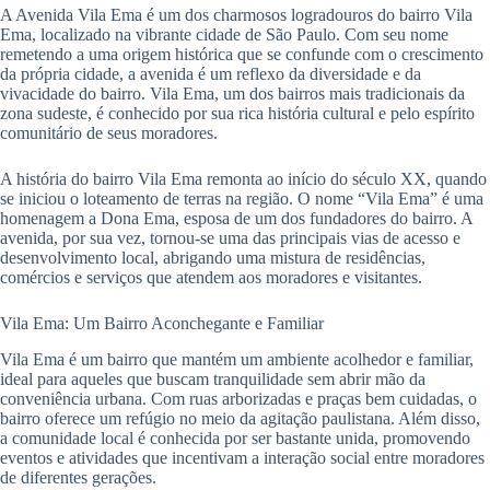
A Avenida Vila Ema é um dos charmosos logradouros do bairro Vila
Ema, localizado na vibrante cidade de São Paulo. Com seu nome
remetendo a uma origem histórica que se confunde com o crescimento
da própria cidade, a avenida é um reflexo da diversidade e da
vivacidade do bairro. Vila Ema, um dos bairros mais tradicionais da
zona sudeste, é conhecido por sua rica história cultural e pelo espírito
comunitário de seus moradores.
A história do bairro Vila Ema remonta ao início do século XX, quando
se iniciou o loteamento de terras na região. O nome “Vila Ema” é uma
homenagem a Dona Ema, esposa de um dos fundadores do bairro. A
avenida, por sua vez, tornou-se uma das principais vias de acesso e
desenvolvimento local, abrigando uma mistura de residências,
comércios e serviços que atendem aos moradores e visitantes.
Vila Ema: Um Bairro Aconchegante e Familiar
Vila Ema é um bairro que mantém um ambiente acolhedor e familiar,
ideal para aqueles que buscam tranquilidade sem abrir mão da
conveniência urbana. Com ruas arborizadas e praças bem cuidadas, o
bairro oferece um refúgio no meio da agitação paulistana. Além disso,
a comunidade local é conhecida por ser bastante unida, promovendo
eventos e atividades que incentivam a interação social entre moradores
de diferentes gerações.