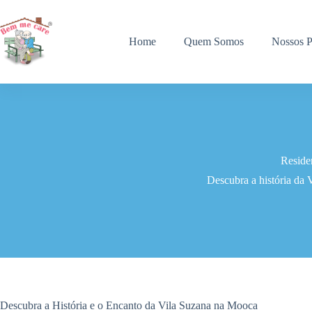
Pular
para
o
Home
Quem Somos
Nossos P
conteúdo
Reside
Descubra a história da 
Descubra a História e o Encanto da Vila Suzana na Mooca