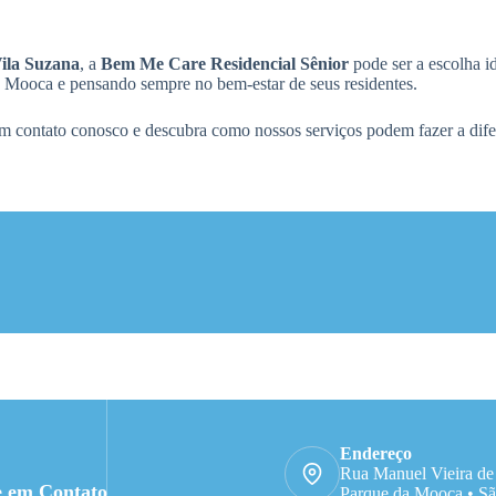
Vila Suzana
, a
Bem Me Care Residencial Sênior
pode ser a escolha id
da Mooca e pensando sempre no bem-estar de seus residentes.
em contato conosco e descubra como nossos serviços podem fazer a dif
Endereço
Rua Manuel Vieira de
e em Contato
Parque da Mooca • Sã