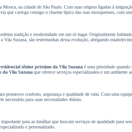
a Mooca, na cidade de São Paulo. Com suas origens ligadas à imigração i
a via que carrega consigo o charme típico das ruas mooquenses, com um 
combina tradição e modernidade em um só lugar. Originalmente habitado 
a Vila Suzana, são testemunhas dessa evolução, abrigando estabelecimen
residencial sênior próximo da Vila Suzana
é uma prioridade quando se
to da Vila Suzana
que oferece serviços especializados e um ambiente ac
ra promover conforto, segurança e qualidade de vida. Com uma equipe
e necessário para suas necessidades diárias.
importante para as famílias que buscam serviços de qualidade para seus
especializado e personalizado.