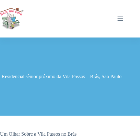
Pular
para
o
conteúdo
Residencial sênior próximo da Vila Passos – Brás, São Paulo
Um Olhar Sobre a Vila Passos no Brás