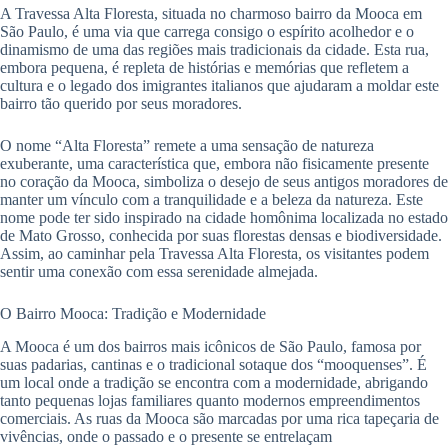
A Travessa Alta Floresta, situada no charmoso bairro da Mooca em
São Paulo, é uma via que carrega consigo o espírito acolhedor e o
dinamismo de uma das regiões mais tradicionais da cidade. Esta rua,
embora pequena, é repleta de histórias e memórias que refletem a
cultura e o legado dos imigrantes italianos que ajudaram a moldar este
bairro tão querido por seus moradores.
O nome “Alta Floresta” remete a uma sensação de natureza
exuberante, uma característica que, embora não fisicamente presente
no coração da Mooca, simboliza o desejo de seus antigos moradores de
manter um vínculo com a tranquilidade e a beleza da natureza. Este
nome pode ter sido inspirado na cidade homônima localizada no estado
de Mato Grosso, conhecida por suas florestas densas e biodiversidade.
Assim, ao caminhar pela Travessa Alta Floresta, os visitantes podem
sentir uma conexão com essa serenidade almejada.
O Bairro Mooca: Tradição e Modernidade
A Mooca é um dos bairros mais icônicos de São Paulo, famosa por
suas padarias, cantinas e o tradicional sotaque dos “mooquenses”. É
um local onde a tradição se encontra com a modernidade, abrigando
tanto pequenas lojas familiares quanto modernos empreendimentos
comerciais. As ruas da Mooca são marcadas por uma rica tapeçaria de
vivências, onde o passado e o presente se entrelaçam