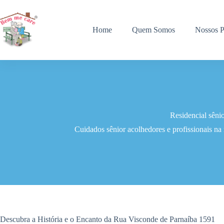
Pular
para
o
Home
Quem Somos
Nossos P
conteúdo
Residencial sên
Cuidados sênior acolhedores e profissionais na
Descubra a História e o Encanto da Rua Visconde de Parnaíba 1591