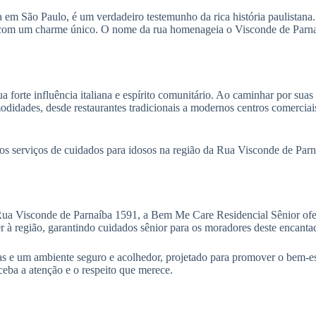
em São Paulo, é um verdadeiro testemunho da rica história paulistana. 
com um charme único. O nome da rua homenageia o Visconde de Parnaíba
orte influência italiana e espírito comunitário. Ao caminhar por suas r
didades, desde restaurantes tradicionais a modernos centros comerciais,
 os serviços de cuidados para idosos na região da Rua Visconde de Par
 Rua Visconde de Parnaíba 1591, a Bem Me Care Residencial Sênior of
er à região, garantindo cuidados sênior para os moradores deste encantad
ivas e um ambiente seguro e acolhedor, projetado para promover o bem-e
ceba a atenção e o respeito que merece.