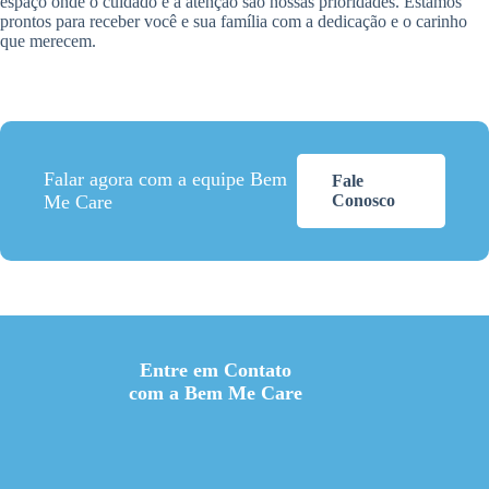
espaço onde o cuidado e a atenção são nossas prioridades. Estamos
prontos para receber você e sua família com a dedicação e o carinho
que merecem.
Falar agora com a equipe Bem
Fale
Me Care
Conosco
Entre em Contato
com a Bem Me Care