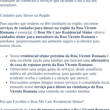
variedade de comércios e serviços que facilitam o dia a dia dos
moradores.
Cuidados para Idosos na Região
Para aqueles que residem ou têm familiares na região, encontrar
serviços de cuidados para idosos na região da Rua Vicente
Romano
é essencial. O
Bem Me Care Residencial Sênior
oferece
cuidados sênior para moradores da Rua Vicente Romano
e
arredores, proporcionando um ambiente seguro e acolhedor para
nossos idosos.
Nosso
residencial sênior próximo da Rua Vicente Romano
é
uma excelente opção para famílias que buscam uma
alternativa
de casa de repouso perto da Rua Vicente Romano
.
Oferecemos uma ampla gama de serviços, desde assistência
médica até atividades recreativas, para garantir que cada
residente receba o cuidado e a atenção que merece.
Procuramos sempre integrar nossos serviços à comunidade local,
tornando nosso
serviço para idosos na vizinhança da Rua
Vicente Romano
uma extensão do carinho familiar.
Por que Escolher o Bem Me Care Residencial Sênior?
A proximidade da
casa de repouso próxima à Rua Vicente Romano