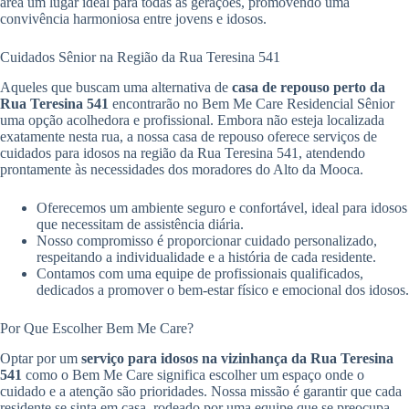
área um lugar ideal para todas as gerações, promovendo uma
convivência harmoniosa entre jovens e idosos.
Cuidados Sênior na Região da Rua Teresina 541
Aqueles que buscam uma alternativa de
casa de repouso perto da
Rua Teresina 541
encontrarão no Bem Me Care Residencial Sênior
uma opção acolhedora e profissional. Embora não esteja localizada
exatamente nesta rua, a nossa casa de repouso oferece serviços de
cuidados para idosos na região da Rua Teresina 541, atendendo
prontamente às necessidades dos moradores do Alto da Mooca.
Oferecemos um ambiente seguro e confortável, ideal para idosos
que necessitam de assistência diária.
Nosso compromisso é proporcionar cuidado personalizado,
respeitando a individualidade e a história de cada residente.
Contamos com uma equipe de profissionais qualificados,
dedicados a promover o bem-estar físico e emocional dos idosos.
Por Que Escolher Bem Me Care?
Optar por um
serviço para idosos na vizinhança da Rua Teresina
541
como o Bem Me Care significa escolher um espaço onde o
cuidado e a atenção são prioridades. Nossa missão é garantir que cada
residente se sinta em casa, rodeado por uma equipe que se preocupa