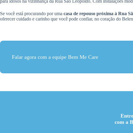
para idosos na vizinhança da Rua São Leopoldo. Com instalações moder
Se você está procurando por uma
casa de repouso próxima à Rua S
oferecer cuidado e carinho que você pode confiar, no coração do Bele
Falar agora com a equipe Bem Me Care
Entr
com a 