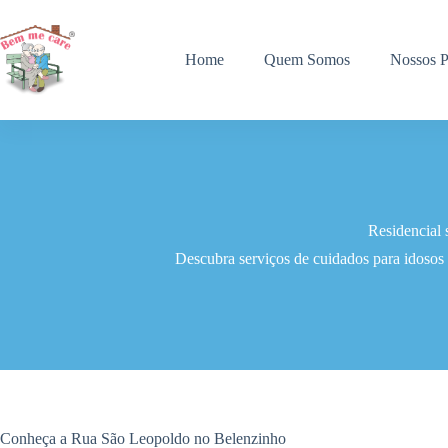
Pular
para
o
Home
Quem Somos
Nossos P
conteúdo
Residencial
Descubra serviços de cuidados para idosos
Conheça a Rua São Leopoldo no Belenzinho