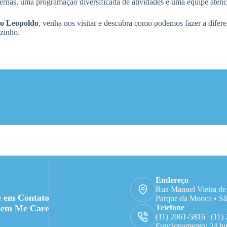
nas, uma programação diversificada de atividades e uma equipe atencio
ão Leopoldo
, venha nos visitar e descubra como podemos fazer a difer
nzinho.
Endereço
Rua Manuel Vieira de
e em Contato
Parque da Mooca • Sã
Bem Me Care
Telefone
(11) 2061-5816 | (11)
Funcionamento: 24 ho