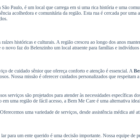
São Paulo, é um local que carrega em si uma rica história e uma com
ência acolhedora e comunitária da região. Esta rua é cercada por uma at
dos.
 raízes históricas e culturais. A região cresceu ao longo dos anos ma
 e o novo faz do Belenzinho um local atraente para famílias e indivídu
ço de cuidado sênior que ofereça conforto e atenção é essencial. A
Be
osos. Nossa missão é oferecer cuidados personalizados que respeitam a
os serviços são projetados para atender às necessidades específicas do
 em uma região de fácil acesso, a Bem Me Care é uma alternativa ideal
Oferecemos uma variedade de serviços, desde assistência médica até at
ar para um ente querido é uma decisão importante. Nossa equipe de pr