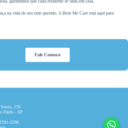
sa, garantimos que cada residente se sinta em casa.
ença na vida de seu ente querido. A Bem Me Care está aqui para
Fale Conosco
 Sousa, 258
o Paulo - SP
 2591-2596
ras