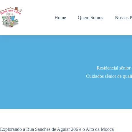
Pular
para
o
Home
Quem Somos
Nossos P
conteúdo
Residencial sênio
Cuidados sênior de qual
Explorando a Rua Sanches de Aguiar 206 e o Alto da Mooca