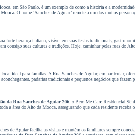
a Mooca, em São Paulo, é um exemplo de como a história e a modernida
fine a Mooca. O nome ‘Sanches de Aguiar’ remete a um dos muitos person
 forte herança italiana, visível em suas festas tradicionais, gastronom
ram consigo suas culturas e tradições. Hoje, caminhar pelas ruas do Al
local ideal para famílias. A Rua Sanches de Aguiar, em particular, of
 aconchegantes, padarias tradicionais e pequenos negócios que fazem p
gião da Rua Sanches de Aguiar 206
, o Bem Me Care Residencial Sênio
da a área do Alto da Mooca, assegurando que cada residente receba o
es de Aguiar facilita as visitas e mantém os familiares sempre conect