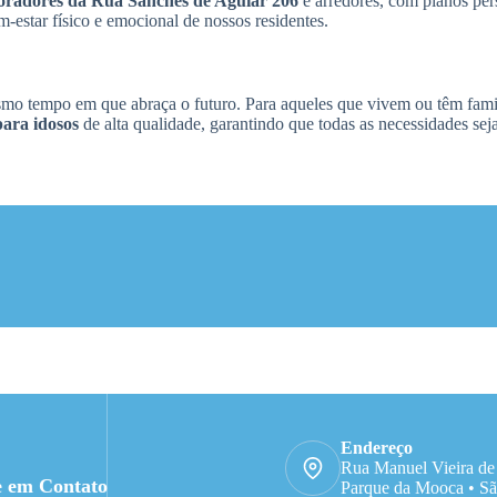
oradores da Rua Sanches de Aguiar 206
e arredores, com planos per
star físico e emocional de nossos residentes.
esmo tempo em que abraça o futuro. Para aqueles que vivem ou têm fami
para idosos
de alta qualidade, garantindo que todas as necessidades sej
Endereço
Rua Manuel Vieira de
e em Contato
Parque da Mooca • Sã