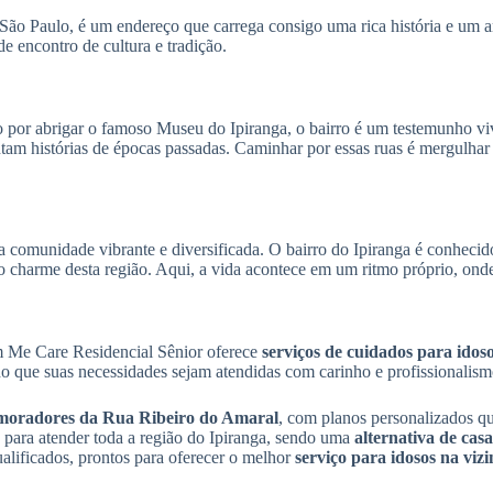
 São Paulo, é um endereço que carrega consigo uma rica história e um
e encontro de cultura e tradição.
 por abrigar o famoso Museu do Ipiranga, o bairro é um testemunho viv
ontam histórias de épocas passadas. Caminhar por essas ruas é mergulha
 comunidade vibrante e diversificada. O bairro do Ipiranga é conhecid
harme desta região. Aqui, a vida acontece em um ritmo próprio, onde 
m Me Care Residencial Sênior oferece
serviços de cuidados para ido
o que suas necessidades sejam atendidas com carinho e profissionalism
 moradores da Rua Ribeiro do Amaral
, com planos personalizados qu
 para atender toda a região do Ipiranga, sendo uma
alternativa de ca
alificados, prontos para oferecer o melhor
serviço para idosos na vi