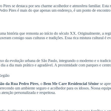
Pires se destaca por seu charme acolhedor e atmosfera familiar. Esta r
Pedro Pires é mais do que apenas um endereço, é um ponto de encontro d
uma história que remonta ao início do século XX. Originalmente, a reg
eram consigo suas culturas e tradições. Essa rica mistura cultural é ev
exo da evolução urbana de São Paulo, integrando o moderno e o tradici
o dia a dia mais prático e agradável. A proximidade com parques e centr
Região
gião da Rua Pedro Pires
, o
Bem Me Care Residencial Sênior
se apre
oferecendo um ambiente seguro e acolhedor para os idosos. Nossa equipe
 atenção personalizada e respeitosa.