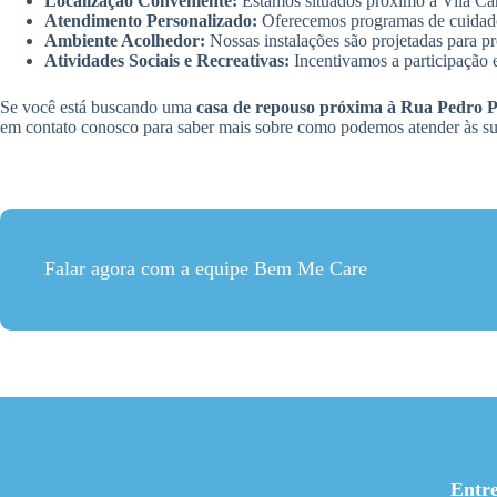
Localização Conveniente:
Estamos situados próximo à Vila Carrã
Atendimento Personalizado:
Oferecemos programas de cuidados
Ambiente Acolhedor:
Nossas instalações são projetadas para p
Atividades Sociais e Recreativas:
Incentivamos a participação e
Se você está buscando uma
casa de repouso próxima à Rua Pedro P
em contato conosco para saber mais sobre como podemos atender às suas
Falar agora com a equipe Bem Me Care
Entr