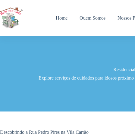
Pular
para
o
Home
Quem Somos
Nossos P
conteúdo
Residencial
Explore serviços de cuidados para idosos próximo 
Descobrindo a Rua Pedro Pires na Vila Carrão