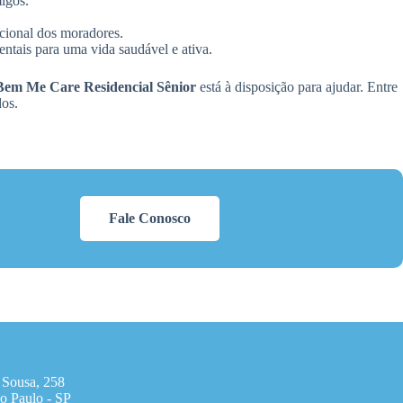
migos.
ocional dos moradores.
ntais para uma vida saudável e ativa.
Bem Me Care Residencial Sênior
está à disposição para ajudar. Entre
dos.
Fale Conosco
 Sousa, 258
o Paulo - SP