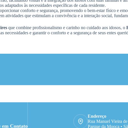
o, facilitando visitas e a integração dos idosos com suas famílias e a
 adaptados às necessidades específicas de cada residente.
roporcionar conforto e segurança, promovendo o bem-estar físico e em
m atividades que estimulam a convivência e a interação social, fundame
ires
que combine profissionalismo e carinho no cuidado aos idosos, o
 necessidades e garantir o conforto e a segurança de seus entes queri
Endereço
Rua Manuel Vieira de
e em Contato
Parque da Mooca • Sã