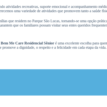
indo atividades recreativas, suporte emocional e acompanhamento méd
oferecemos uma variedade de atividades que promovem tanto a saúde físi
amílias que residem no Parque São Lucas, tornando-se uma opção prátic
garantem que os familiares possam visitar seus entes queridos frequente
a
Bem Me Care Residencial Sênior
é uma excelente escolha para que
e promove a dignidade, o respeito e a felicidade em cada etapa da vid