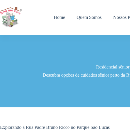
Pular
para
o
Home
Quem Somos
Nossos P
conteúdo
Residencial sênio
Descubra opções de cuidados sênior perto da 
Explorando a Rua Padre Bruno Ricco no Parque São Lucas