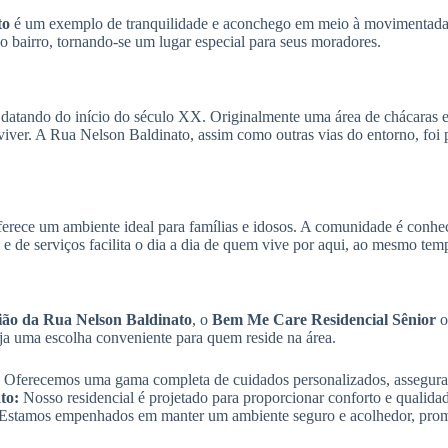
to
é um exemplo de tranquilidade e aconchego em meio à movimentada 
a do bairro, tornando-se um lugar especial para seus moradores.
, datando do início do século XX. Originalmente uma área de chácaras 
 viver. A Rua Nelson Baldinato, assim como outras vias do entorno, fo
erece um ambiente ideal para famílias e idosos. A comunidade é conhecid
 de serviços facilita o dia a dia de quem vive por aqui, ao mesmo temp
gião da Rua Nelson Baldinato
, o
Bem Me Care Residencial Sênior
o
eja uma escolha conveniente para quem reside na área.
Oferecemos uma gama completa de cuidados personalizados, assegurand
to:
Nosso residencial é projetado para proporcionar conforto e qualida
Estamos empenhados em manter um ambiente seguro e acolhedor, promov