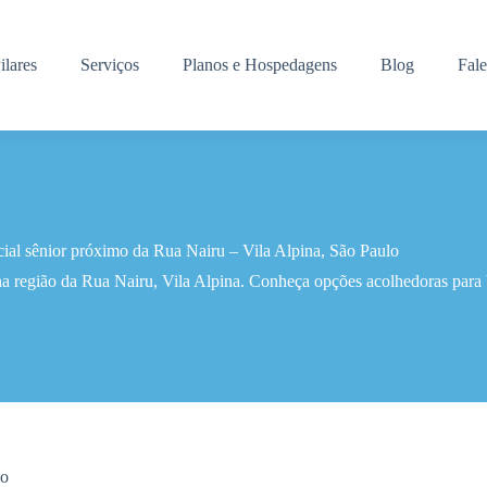
ilares
Serviços
Planos e Hospedagens
Blog
Fal
ial sênior próximo da Rua Nairu – Vila Alpina, São Paulo
na região da Rua Nairu, Vila Alpina. Conheça opções acolhedoras para 
do