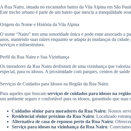
A Rua Nairu, situada no encantador bairro da Vila Alpina em São Paul
Este trecho urbano é parte de um bairro que mescla a tranquilidade res
Origem do Nome e História da Vila Alpina
O nome “Nairu” tem uma sonoridade única e pode estar associado a palav
anos, mantendo suas raízes enquanto se adapta às mudanças da cidade 
serviços e infraestrutura.
Perfil da Rua Nairu e Sua Vizinhança
Os moradores da Rua Nairu desfrutam de uma vizinhança que valoriza o
especial, para os idosos. A proximidade com parques, centros de saúde e
Serviços de Cuidados para Idosos na Região da Rua Nairu
Para aqueles que buscam
serviços de cuidados para idosos na regiã
um ambiente seguro e confortável para os idosos, garantindo que suas 
Cuidados sênior para moradores da Rua Nairu
: Nossos serv
Residencial sênior próximo da Rua Nairu
: Localizado estrate
Alternativa de casa de repouso perto da Rua Nairu
: Oferece
Serviço para idosos na vizinhança da Rua Nairu
: Conectamos