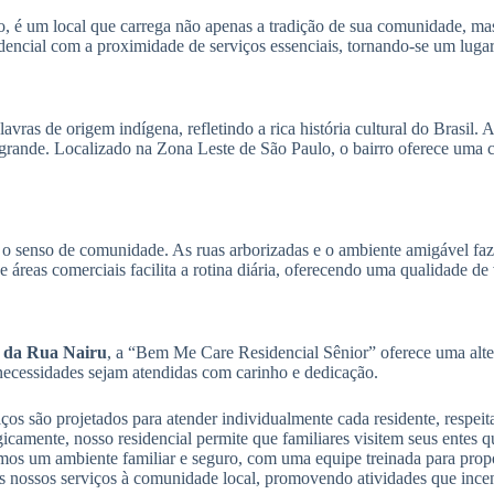
o, é um local que carrega não apenas a tradição de sua comunidade, m
idencial com a proximidade de serviços essenciais, tornando-se um lugar
ras de origem indígena, refletindo a rica história cultural do Brasil. 
grande. Localizado na Zona Leste de São Paulo, o bairro oferece uma c
 senso de comunidade. As ruas arborizadas e o ambiente amigável faze
 áreas comerciais facilita a rotina diária, oferecendo uma qualidade de
o da Rua Nairu
, a “Bem Me Care Residencial Sênior” oferece uma alte
necessidades sejam atendidas com carinho e dedicação.
iços são projetados para atender individualmente cada residente, respeit
gicamente, nosso residencial permite que familiares visitem seus entes q
mos um ambiente familiar e seguro, com uma equipe treinada para prop
 nossos serviços à comunidade local, promovendo atividades que incent