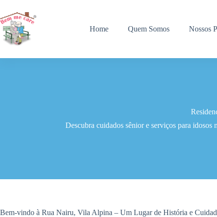
Pular
para
o
Home
Quem Somos
Nossos P
conteúdo
Residenc
Descubra cuidados sênior e serviços para idosos 
Bem-vindo à Rua Nairu, Vila Alpina – Um Lugar de História e Cuida