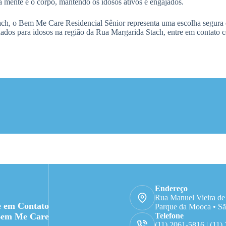
 mente e o corpo, mantendo os idosos ativos e engajados.
ch, o Bem Me Care Residencial Sênior representa uma escolha segura
idados para idosos na região da Rua Margarida Stach, entre em contato
Endereço
Rua Manuel Vieira de
e em Contato
Parque da Mooca • Sã
Bem Me Care
Telefone
(11) 2061-5816 | (11)