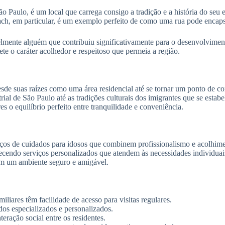
Paulo, é um local que carrega consigo a tradição e a história do seu en
ch, em particular, é um exemplo perfeito de como uma rua pode encapsu
mente alguém que contribuiu significativamente para o desenvolvimen
e o caráter acolhedor e respeitoso que permeia a região.
de suas raízes como uma área residencial até se tornar um ponto de co
ial de São Paulo até as tradições culturais dos imigrantes que se estab
 o equilíbrio perfeito entre tranquilidade e conveniência.
iços de cuidados para idosos que combinem profissionalismo e acolhime
ecendo serviços personalizados que atendem às necessidades individuai
em um ambiente seguro e amigável.
liares têm facilidade de acesso para visitas regulares.
dos especializados e personalizados.
ração social entre os residentes.