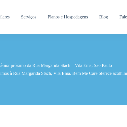
ilares
Serviços
Planos e Hospedagens
Blog
Fal
sênior próximo da Rua Margarida Stach – Vila Ema, São Paulo
ximos à Rua Margarida Stach, Vila Ema. Bem Me Care oferece acolhime