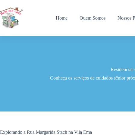
Pular
para
o
Home
Quem Somos
Nossos P
conteúdo
Residencial 
Conheça os serviços de cuidados sênior pró
Explorando a Rua Margarida Stach na Vila Ema