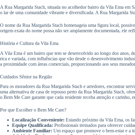
A Rua Margarida Stach, situada no acolhedor bairro da Vila Ema em São 
o lar de uma comunidade vibrante e diversificada. A Rua Margarida Sta
O nome da Rua Margarida Stach homenageia uma figura local, possivel
origem exata do nome possa não ser amplamente documentada, ele reflet
História e Cultura da Vila Ema
A Vila Ema é um bairro que tem se desenvolvido ao longo dos anos, des
rica e variada, com influências que vão desde o desenvolvimento industr
a proximidade com áreas comerciais, proporcionando aos seus moradores
Cuidados Sênior na Região
Para os moradores da Rua Margarida Stach e arredores, encontrar serv
uma alternativa de casa de repouso perto da Rua Margarida Stach, ofer
o Bem Me Care garante que cada residente receba atenção e carinho, 
Por que Escolher o Bem Me Care?
Localização Conveniente:
Estando próximo da Vila Ema, os fami
Equipe Qualificada:
Profissionais treinados para oferecer cuida
Ambiente Familiar:
Um espaço que promove o bem-estar e a inte