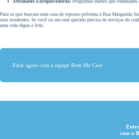
Atividades Enriquecedoras:
Programas diários que estimulam a
Para os que buscam uma casa de repouso próxima à Rua Margarida Sta
seus residentes. Se você ou um ente querido precisa de serviços de cu
uma vida digna e feliz.
Falar agora com a equipe Bem Me Care
Entr
com a 