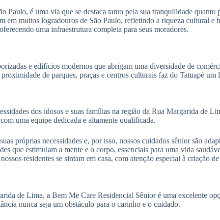
 Paulo, é uma via que se destaca tanto pela sua tranquilidade quanto 
 em muitos logradouros de São Paulo, refletindo a riqueza cultural e h
 oferecendo uma infraestrutura completa para seus moradores.
rborizadas e edifícios modernos que abrigam uma diversidade de comér
A proximidade de parques, praças e centros culturais faz do Tatuapé um l
essidades dos idosos e suas famílias na região da Rua Margarida de L
 com uma equipe dedicada e altamente qualificada.
as próprias necessidades e, por isso, nossos cuidados sênior são adap
s que estimulam a mente e o corpo, essenciais para uma vida saudável
ssos residentes se sintam em casa, com atenção especial à criação de 
arida de Lima, a Bem Me Care Residencial Sênior é uma excelente opção
stância nunca seja um obstáculo para o carinho e o cuidado.