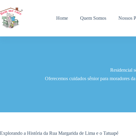
Pular
para
o
Home
Quem Somos
Nossos P
conteúdo
Residencial 
Oferecemos cuidados sênior para moradores da 
Explorando a História da Rua Margarida de Lima e o Tatuapé