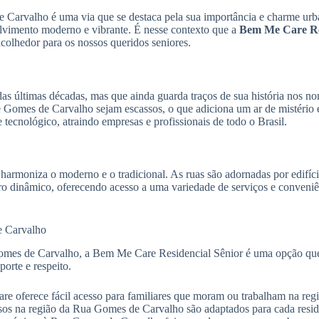
Carvalho é uma via que se destaca pela sua importância e charme urba
lvimento moderno e vibrante. É nesse contexto que a
Bem Me Care Res
olhedor para os nossos queridos seniores.
as últimas décadas, mas que ainda guarda traços de sua história nos 
e Gomes de Carvalho sejam escassos, o que adiciona um ar de mistério e
ecnológico, atraindo empresas e profissionais de todo o Brasil.
e harmoniza o moderno e o tradicional. As ruas são adornadas por edifí
rro dinâmico, oferecendo acesso a uma variedade de serviços e conveniê
e Carvalho
omes de Carvalho, a Bem Me Care Residencial Sênior é uma opção que g
orte e respeito.
e oferece fácil acesso para familiares que moram ou trabalham na regi
sos na região da Rua Gomes de Carvalho são adaptados para cada resid