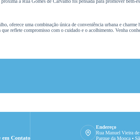
so próxima à Rua Gomes de Carvalho foi pensada para promover bem-est
lho, oferece uma combinação única de conveniência urbana e charme hi
 que reflete compromisso com o cuidado e o acolhimento. Venha conhe
Endereço
Rua Manuel Vieira de
e em Contato
Parque da Mooca • Sã