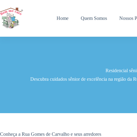
Pular
para
o
Home
Quem Somos
Nossos P
conteúdo
Residencial sên
Descubra cuidados sênior de excelência na região da 
Conheça a Rua Gomes de Carvalho e seus arredores