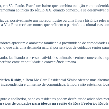
a, em São Paulo. Este é um bairro que combina tradição com modernidad
e remontam ao início do século XX, quando começou a se desenvolver c
ue, possivelmente um morador ilustre ou uma figura histórica relevan
a Vila Ema recebam nomes que refletem o patrimônio cultural e as cont
dores apreciam o ambiente familiar e a proximidade de comodidades es
iva, o que cria uma demanda natural por serviços de cuidados sênior pa
lo, facilitando o acesso a atividades culturais, centros comerciais e 
 perfeito entre tranquilidade e conveniência urbana.
derico Rubly
, a Bem Me Care Residencial Sênior oferece uma alternat
r, independência e um senso de comunidade. Embora não estejamos loca
uro e acolhedor, onde os residentes podem desfrutar de atividades recre
erviços de cuidados para idosos na região da Rua Frederico Rubly