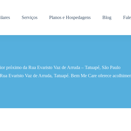
ilares
Serviços
Planos e Hospedagens
Blog
Fal
nior próximo da Rua Evaristo Vaz de Arruda – Tatuapé, São Paulo
 Rua Evaristo Vaz de Arruda, Tatuapé. Bem Me Care oferece acolhiment