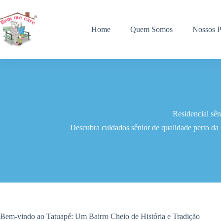
Pular
para
o
Home
Quem Somos
Nossos P
conteúdo
Residencial sê
Descubra cuidados sênior de qualidade perto da
Bem-vindo ao Tatuapé: Um Bairro Cheio de História e Tradição