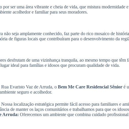
do por ser uma área vibrante e cheia de vida, que mistura modernidade 
iente acolhedor e familiar para seus moradores.
não seja amplamente conhecido, faz parte do rico mosaico de histór
ia de figuras locais que contribuíram para o desenvolvimento da regi
res desfrutam de uma vizinhança tranquila, ao mesmo tempo que têm f
ugar ideal para famílias e idosos que procuram qualidade de vida.
a Rua Evaristo Vaz de Arruda, o
Bem Me Care Residencial Sênior
é u
ambiente seguro e acolhedor.
Nossa localização estratégica permite fácil acesso para familiares e am
cia de manter os laços comunitários e trabalhamos para que os idosos s
de Arruda:
Oferecemos um ambiente que combina cuidado profissional 