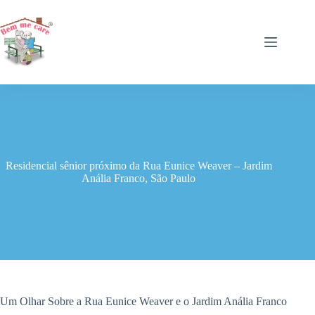
Pular
para
o
conteúdo
Residencial sênior próximo da Rua Eunice Weaver – Jardim
Anália Franco, São Paulo
Um Olhar Sobre a Rua Eunice Weaver e o Jardim Anália Franco