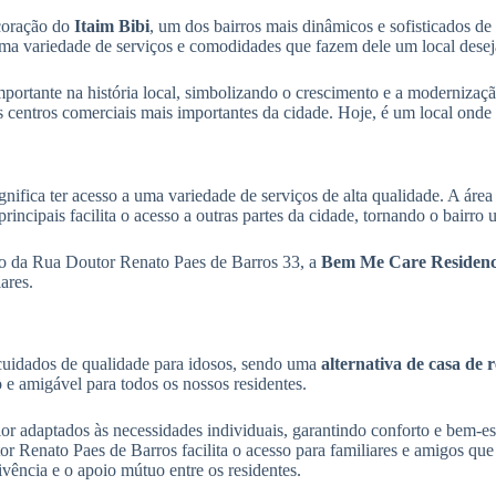
 coração do
Itaim Bibi
, um dos bairros mais dinâmicos e sofisticados d
ma variedade de serviços e comodidades que fazem dele um local desejáv
rtante na história local, simbolizando o crescimento e a modernização 
os centros comerciais mais importantes da cidade. Hoje, é um local on
nifica ter acesso a uma variedade de serviços de alta qualidade. A área
ncipais facilita o acesso a outras partes da cidade, tornando o bairro u
ião da Rua Doutor Renato Paes de Barros 33, a
Bem Me Care Residenci
ares.
cuidados de qualidade para idosos, sendo uma
alternativa de casa de
e amigável para todos os nossos residentes.
r adaptados às necessidades individuais, garantindo conforto e bem-est
enato Paes de Barros facilita o acesso para familiares e amigos que d
ncia e o apoio mútuo entre os residentes.