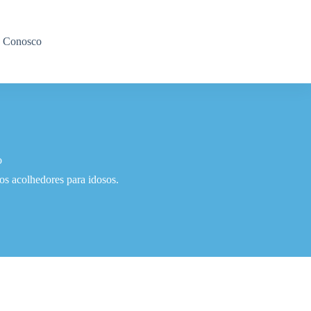
e Conosco
o
os acolhedores para idosos.