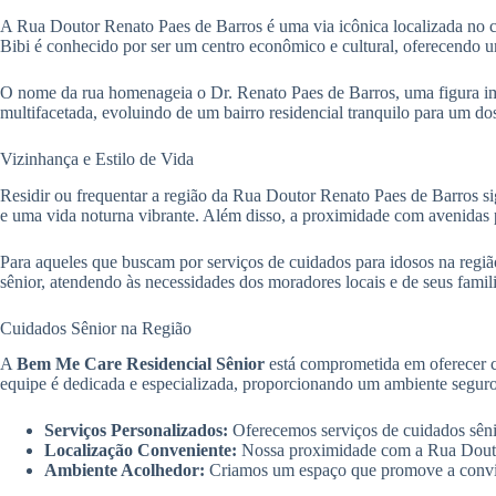
A Rua Doutor Renato Paes de Barros é uma via icônica localizada no
Bibi é conhecido por ser um centro econômico e cultural, oferecendo u
O nome da rua homenageia o Dr. Renato Paes de Barros, uma figura impo
multifacetada, evoluindo de um bairro residencial tranquilo para um d
Vizinhança e Estilo de Vida
Residir ou frequentar a região da Rua Doutor Renato Paes de Barros sig
e uma vida noturna vibrante. Além disso, a proximidade com avenidas pri
Para aqueles que buscam por serviços de cuidados para idosos na reg
sênior, atendendo às necessidades dos moradores locais e de seus famili
Cuidados Sênior na Região
A
Bem Me Care Residencial Sênior
está comprometida em oferecer 
equipe é dedicada e especializada, proporcionando um ambiente seguro 
Serviços Personalizados:
Oferecemos serviços de cuidados sênio
Localização Conveniente:
Nossa proximidade com a Rua Doutor R
Ambiente Acolhedor:
Criamos um espaço que promove a convivê