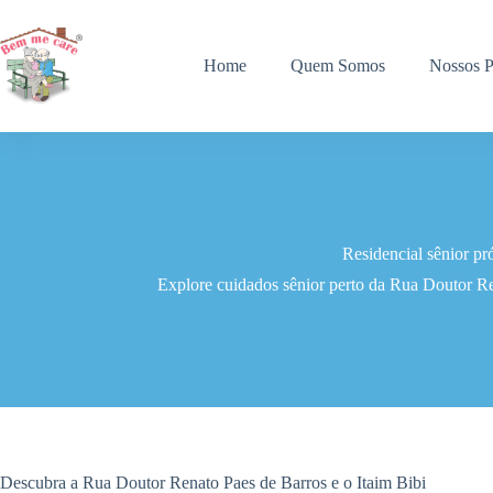
Pular
para
o
Home
Quem Somos
Nossos P
conteúdo
Residencial sênior p
Explore cuidados sênior perto da Rua Doutor Re
Descubra a Rua Doutor Renato Paes de Barros e o Itaim Bibi