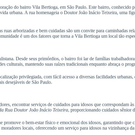
ração do bairro Vila Bertioga, em São Paulo. Este bairro, conhecido p
vida urbana. A rua homenageia o Doutor João Inácio Teixeira, uma figu
s ruas arborizadas e bem cuidadas são um convite para caminhadas rela
unidade é um dos fatores que torna a Vila Bertioga um local tão especi
ulistana. Desde seus primórdios, o bairro foi lar de famílias trabalhad
des culturais, mantendo suas raízes tradicionais enquanto abraça o prog
lização privilegiada, com fácil acesso a diversas facilidades urbanas,
ais desejáveis de São Paulo.
edores, encontrar serviços de cuidados para idosos que correspondam às
 da Rua Doutor João Inácio Teixeira
, proporcionando cuidados sênior d
promove o bem-estar físico e emocional dos idosos, garantindo que ca
 moradores locais, oferecendo um serviço para idosos na vizinhança da