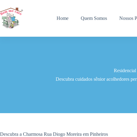
Pular
para
o
Home
Quem Somos
Nossos P
conteúdo
Residencial
Descubra cuidados sênior acolhedores pe
Descubra a Charmosa Rua Diogo Moreira em Pinheiros