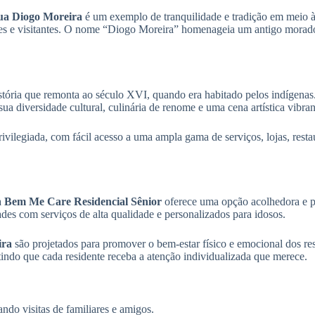
a Diogo Moreira
é um exemplo de tranquilidade e tradição em meio à
s e visitantes. O nome “Diogo Moreira” homenageia um antigo morador i
stória que remonta ao século XVI, quando era habitado pelos indígenas
ua diversidade cultural, culinária de renome e uma cena artística vibran
vilegiada, com fácil acesso a uma ampla gama de serviços, lojas, restaur
a
Bem Me Care Residencial Sênior
oferece uma opção acolhedora e pr
es com serviços de alta qualidade e personalizados para idosos.
ira
são projetados para promover o bem-estar físico e emocional dos re
tindo que cada residente receba a atenção individualizada que merece.
ndo visitas de familiares e amigos.