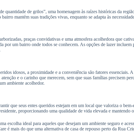
e quantidade de grilos”, uma homenagem às raízes históricas da regiã
 bairro mantém suas tradições vivas, enquanto se adapta às necessida
borizadas, praças convidativas e uma atmosfera acolhedora que cativa 
a por um bairro onde todos se conhecem. As opções de lazer incluem pa
.
ueridos idosos, a proximidade e a conveniência são fatores essenciais. 
 atenção e o carinho que merecem, sem que suas famílias precisem perc
 um ambiente acolhedor.
rantir que seus entes queridos estejam em um local que valoriza o bem-
 residente, proporcionando uma qualidade de vida elevada e mantendo o r
ma escolha ideal para aqueles que desejam um ambiente seguro e acess
e é mais do que uma alternativa de casa de repouso perto da Rua Crici