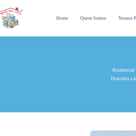
Pular
para
o
Home
Quem Somos
Nossos P
conteúdo
Residencial
Descubra a h