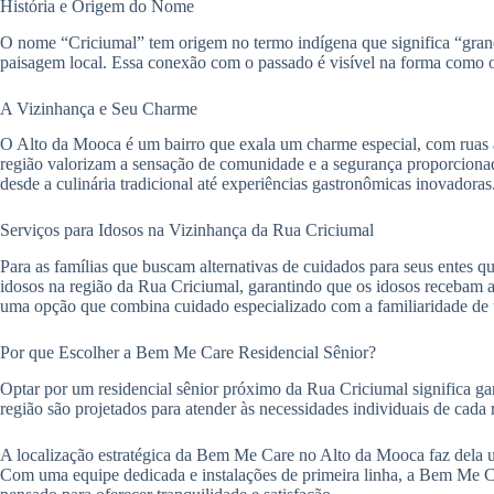
História e Origem do Nome
O nome “Criciumal” tem origem no termo indígena que significa “grand
paisagem local. Essa conexão com o passado é visível na forma como o
A Vizinhança e Seu Charme
O Alto da Mooca é um bairro que exala um charme especial, com ruas ar
região valorizam a sensação de comunidade e a segurança proporcionad
desde a culinária tradicional até experiências gastronômicas inovadoras
Serviços para Idosos na Vizinhança da Rua Criciumal
Para as famílias que buscam alternativas de cuidados para seus entes q
idosos na região da Rua Criciumal, garantindo que os idosos recebam a
uma opção que combina cuidado especializado com a familiaridade de
Por que Escolher a Bem Me Care Residencial Sênior?
Optar por um residencial sênior próximo da Rua Criciumal significa ga
região são projetados para atender às necessidades individuais de cada
A localização estratégica da Bem Me Care no Alto da Mooca faz dela u
Com uma equipe dedicada e instalações de primeira linha, a Bem Me Car