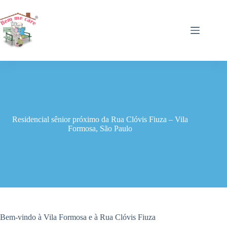
Pular
para
o
conteúdo
Residencial sênior próximo da Rua Clóvis Fiuza – Vila
Formosa, São Paulo
Bem-vindo à Vila Formosa e à Rua Clóvis Fiuza