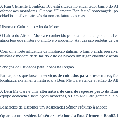
A Rua Clemente Bonifácio 108 está situada no encantador bairro do Alt
oferece aos moradores. O nome “Clemente Bonifácio” homenageia, possi
cidadãos notáveis através da nomenclatura das ruas.
História e Cultura do Alto da Mooca
O bairro do Alto da Mooca é conhecido por sua rica herança cultural 
atmosfera que mistura o antigo e o moderno. As ruas são repletas de c
Com uma forte influência da imigração italiana, o bairro ainda preserva 
história e modernidade faz do Alto da Mooca um lugar vibrante e acolh
Serviços de Cuidados para Idosos na Região
Para aqueles que buscam
serviços de cuidados para idosos na regi
localizada exatamente nesta rua, a Bem Me Care atende a região do Al
A Bem Me Care é uma
alternativa de casa de repouso perto da Ru
equipe dedicada e instalações modernas, a Bem Me Care garante que 
Benefícios de Escolher um Residencial Sênior Próximo à Mooca
Optar por um
residencial sênior próximo da Rua Clemente Bonifác