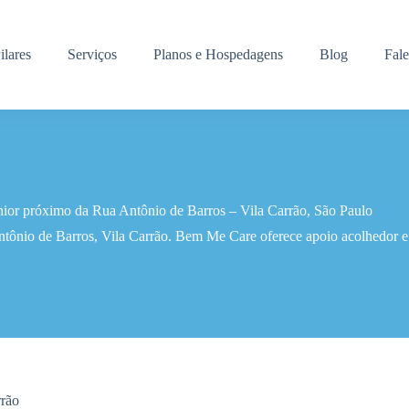
ilares
Serviços
Planos e Hospedagens
Blog
Fal
nior próximo da Rua Antônio de Barros – Vila Carrão, São Paulo
tônio de Barros, Vila Carrão. Bem Me Care oferece apoio acolhedor e p
rrão