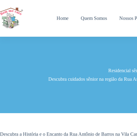
Pular
para
o
Home
Quem Somos
Nossos P
conteúdo
Residencial sê
Descubra cuidados sênior na região da Rua An
Descubra a História e o Encanto da Rua Antônio de Barros na Vila Ca