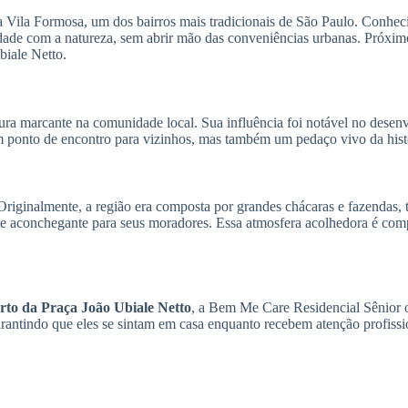
 Vila Formosa, um dos bairros mais tradicionais de São Paulo. Conhecid
dade com a natureza, sem abrir mão das conveniências urbanas. Próximo
biale Netto.
 marcante na comunidade local. Sua influência foi notável no desenvo
m ponto de encontro para vizinhos, mas também um pedaço vivo da histó
. Originalmente, a região era composta por grandes chácaras e fazendas,
ente aconchegante para seus moradores. Essa atmosfera acolhedora é co
erto da Praça João Ubiale Netto
, a Bem Me Care Residencial Sênior o
arantindo que eles se sintam em casa enquanto recebem atenção profissi