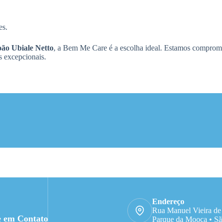
es.
oão Ubiale Netto
, a Bem Me Care é a escolha ideal. Estamos comprome
s excepcionais.
Endereço
Rua Manuel Vieira de
e em Contato
Parque da Mooca • Sã