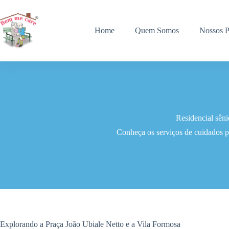
Pular
para
o
Home
Quem Somos
Nossos P
conteúdo
Residencial sên
Conheça os serviços de cuidados p
Explorando a Praça João Ubiale Netto e a Vila Formosa