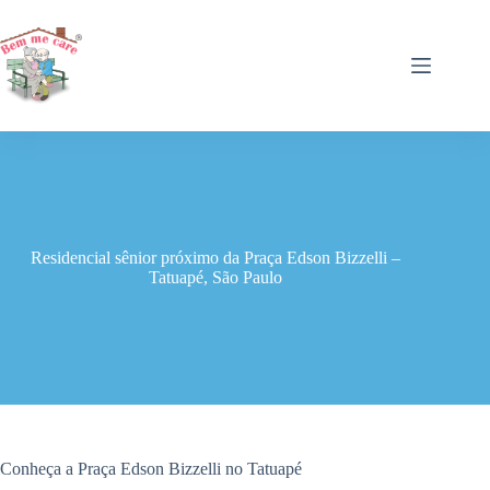
Pular
para
o
conteúdo
Residencial sênior próximo da Praça Edson Bizzelli –
Tatuapé, São Paulo
Conheça a Praça Edson Bizzelli no Tatuapé