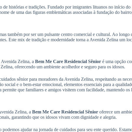
o de histórias e tradições. Fundado por imigrantes lituanos no início do
 o nome de uma das figuras emblemáticas associadas à fundação do bairro
 mas também por ser um pulsante centro comercial e cultural. Ao longo 
ntes. Este mix de tradição e modernidade torna a Avenida Zelina um loca
a Avenida Zelina, a
Bem Me Care Residencial Sênior
é uma opção con
 Zelina, oferecendo um ambiente acolhedor e seguro para os idosos.
uidados sênior para moradores da Avenida Zelina, respeitando as neces
social e o bem-estar emocional, elementos essenciais para a qualidade
ermite que familiares e amigos visitem com facilidade, mantendo os la
 Avenida Zelina, a
Bem Me Care Residencial Sênior
oferece um ambien
nais, garantindo que os idosos vivam com dignidade e alegria.
 podemos ajudar na jornada de cuidados para seu ente querido. Estamos 