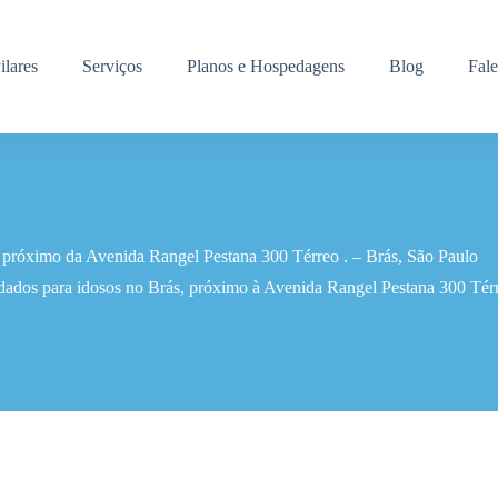
ilares
Serviços
Planos e Hospedagens
Blog
Fal
r próximo da Avenida Rangel Pestana 300 Térreo . – Brás, São Paulo
dados para idosos no Brás, próximo à Avenida Rangel Pestana 300 Térr