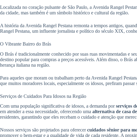
Localizada no coração pulsante de São Paulo, a Avenida Rangel Pestana
da cidade, mas também é um símbolo histórico e cultural da região.
A história da Avenida Rangel Pestana remonta a tempos antigos, quan
Rangel Pestana, um influente jornalista e político do século XIX, con
O Vibrante Bairro do Brás
O Brás é tradicionalmente conhecido por suas ruas movimentadas e seu c
destino popular para compras a preços acessíveis. Além disso, o Brás abr
herança italiana na região.
Para aqueles que moram ou trabalham perto da Avenida Rangel Pestana
que muitos moradores locais, especialmente os idosos, prefiram passar
Serviços de Cuidados Para Idosos na Região
Com uma população significativa de idosos, a demanda por
serviços 
em atender a essa necessidade, oferecendo uma
alternativa de casa 
residentes, garantindo que eles recebam o cuidado e atenção que mere
Nossos serviços são projetados para oferecer
cuidados sênior para m
promover o bem-estar e a qualidade de vida de cada residente. A proxim