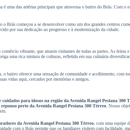
 é uma das artérias principais que atravessa o bairro do Brás. Com o n
do o Brás começou a se desenvolver como um dos grandes centros comer
hecido por sua dedicação ao progresso e à modernização da cidade.
omércio vibrante, que atraem visitantes de todas as partes. As feiras e
iga uma rica mistura de culturas, refletida em sua culinária diversifica
, o bairro oferece uma sensação de comunidade e acolhimento, com tod
 suas vidas aqui, cercados por memórias e amigos.
de cuidados para idosos na região da Avenida Rangel Pestana 300 
de repouso perto da Avenida Rangel Pestana 300 Térreo
. Nosso obje
cem.
oradores da Avenida Rangel Pestana 300 Térreo
, com uma equipe de
idade com o Brás permite que os familiares visitem com facilidade, man