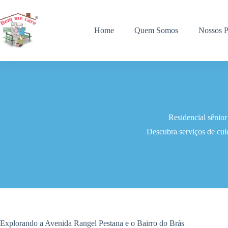
Pular
para
o
Home
Quem Somos
Nossos P
conteúdo
Residencial sênio
Descubra serviços de cui
Explorando a Avenida Rangel Pestana e o Bairro do Brás