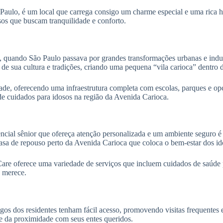
aulo, é um local que carrega consigo um charme especial e uma rica hist
sos que buscam tranquilidade e conforto.
, quando São Paulo passava por grandes transformações urbanas e indus
de sua cultura e tradições, criando uma pequena “vila carioca” dentro 
ade, oferecendo uma infraestrutura completa com escolas, parques e op
de cuidados para idosos na região da Avenida Carioca.
encial sênior que ofereça atenção personalizada e um ambiente seguro 
asa de repouso perto da Avenida Carioca que coloca o bem-estar dos id
re oferece uma variedade de serviços que incluem cuidados de saúde pe
e merece.
gos dos residentes tenham fácil acesso, promovendo visitas frequentes 
e da proximidade com seus entes queridos.