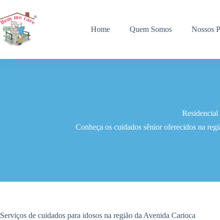
Pular
para
o
Home
Quem Somos
Nossos P
conteúdo
Residencial
Conheça os cuidados sênior oferecidos na reg
Serviços de cuidados para idosos na região da Avenida Carioca