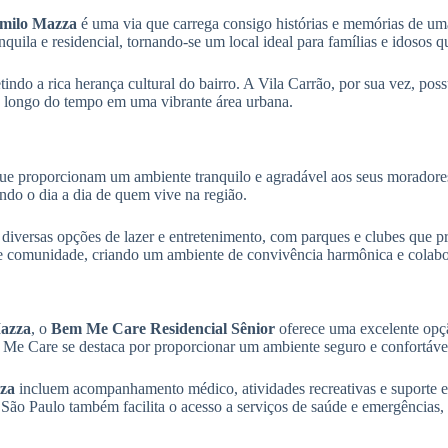
milo Mazza
é uma via que carrega consigo histórias e memórias de um
nquila e residencial, tornando-se um local ideal para famílias e idosos
tindo a rica herança cultural do bairro. A Vila Carrão, por sua vez, p
o longo do tempo em uma vibrante área urbana.
s que proporcionam um ambiente tranquilo e agradável aos seus morador
ando o dia a dia de quem vive na região.
e diversas opções de lazer e entretenimento, com parques e clubes que 
de comunidade, criando um ambiente de convivência harmônica e colabo
Mazza
, o
Bem Me Care Residencial Sênior
oferece uma excelente op
Me Care se destaca por proporcionar um ambiente seguro e confortável
zza
incluem acompanhamento médico, atividades recreativas e suporte e
São Paulo também facilita o acesso a serviços de saúde e emergências,