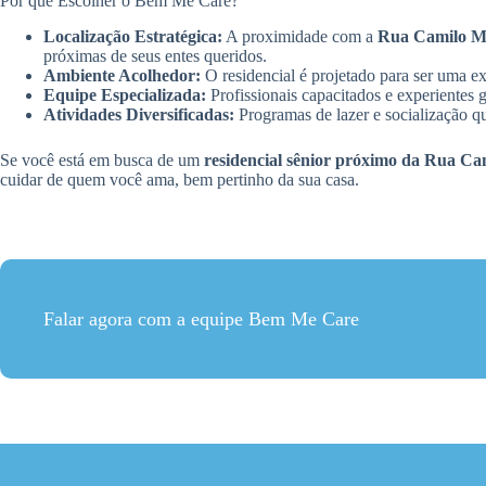
Por que Escolher o Bem Me Care?
Localização Estratégica:
A proximidade com a
Rua Camilo M
próximas de seus entes queridos.
Ambiente Acolhedor:
O residencial é projetado para ser uma ex
Equipe Especializada:
Profissionais capacitados e experientes 
Atividades Diversificadas:
Programas de lazer e socialização qu
Se você está em busca de um
residencial sênior próximo da Rua C
cuidar de quem você ama, bem pertinho da sua casa.
Falar agora com a equipe Bem Me Care