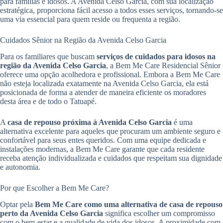
para famílias e idosos. A Avenida Celso Garcia, com sua localização
estratégica, proporciona fácil acesso a todos esses serviços, tornando-se
uma via essencial para quem reside ou frequenta a região.
Cuidados Sênior na Região da Avenida Celso Garcia
Para os familiares que buscam
serviços de cuidados para idosos na
região da Avenida Celso Garcia
, a Bem Me Care Residencial Sênior
oferece uma opção acolhedora e profissional. Embora a Bem Me Care
não esteja localizada exatamente na Avenida Celso Garcia, ela está
posicionada de forma a atender de maneira eficiente os moradores
desta área e de todo o Tatuapé.
A
casa de repouso próxima à Avenida Celso Garcia
é uma
alternativa excelente para aqueles que procuram um ambiente seguro e
confortável para seus entes queridos. Com uma equipe dedicada e
instalações modernas, a Bem Me Care garante que cada residente
receba atenção individualizada e cuidados que respeitam sua dignidade
e autonomia.
Por que Escolher a Bem Me Care?
Optar pela
Bem Me Care como uma alternativa de casa de repouso
perto da Avenida Celso Garcia
significa escolher um compromisso
com o bem-estar e a qualidade de vida dos idosos. A proximidade com