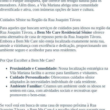
como o Parque Ibirapuera, que oferece um refúgio natural para os
moradores. Além disso, a Vila Mariana abriga uma comunidade
diversificada e ativa, com inúmeras opções de lazer e cultura.
Cuidados Sênior na Região da Rua Joaquim Távora
Para aqueles que buscam serviços de cuidados para idosos na região da
Rua Joaquim Távora, a
Bem Me Care Residencial Sênior
oferece
uma alternativa de casa de repouso perto da Rua Joaquim Távora.
Embora a Bem Me Care não esteja localizada exatamente nesta rua,
atende a vizinhança com excelência e dedicação, proporcionando um
ambiente seguro e acolhedor para seus residentes.
Por Que Escolher a Bem Me Care?
Proximidade e Comodidade:
Nossa localização estratégica na
Vila Mariana facilita o acesso para familiares e visitantes.
Cuidado Personalizado:
Oferecemos cuidados sênior
adaptados às necessidades individuais de cada residente.
Ambiente Familiar:
Criamos um ambiente onde os idosos se
sentem em casa, com atividades sociais e recreativas que
promovem o bem-estar.
Se você está em busca de uma casa de repouso próxima à Rua
Joaquim Távora, a Bem Me Care é a escolha ideal para garantir que