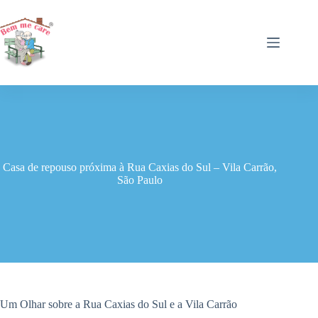
Pular
para
o
conteúdo
Casa de repouso próxima à Rua Caxias do Sul – Vila Carrão,
São Paulo
Um Olhar sobre a Rua Caxias do Sul e a Vila Carrão