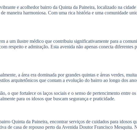
ante e acolhedor bairro da Quinta da Paineira, localizado na cidade d
m de maneira harmoniosa. Com uma rica história e uma comunidade unida
a um ilustre médico que contribuiu significativamente para a comuni
om respeito e admiração. Esta avenida não apenas conecta diferentes p
ginalmente, a área era dominada por grandes quintas e áreas verdes, mu
estilos arquitetônicos que contam a evolução do bairro ao longo dos ano
, o que fortalece os laços sociais e o senso de pertencimento entre os
ecialmente para os idosos que buscam segurança e praticidade.
irro Quinta da Paineira, encontrar serviços de cuidados para idosos qu
tiva de casa de repouso perto da Avenida Doutor Francisco Mesquita. N