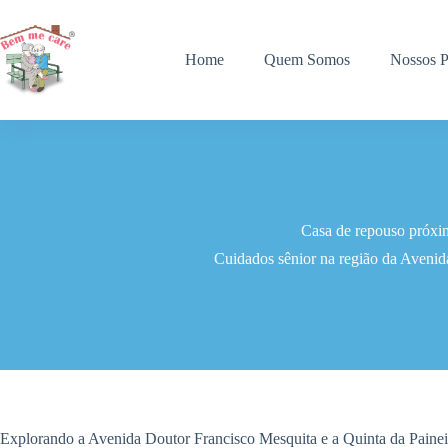
Pular
para
o
Home
Quem Somos
Nossos P
conteúdo
Casa de repouso próxim
Cuidados sênior na região da Aveni
Explorando a Avenida Doutor Francisco Mesquita e a Quinta da Painei