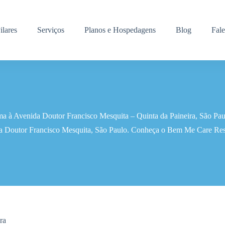
ilares
Serviços
Planos e Hospedagens
Blog
Fal
a à Avenida Doutor Francisco Mesquita – Quinta da Paineira, São Pau
da Doutor Francisco Mesquita, São Paulo. Conheça o Bem Me Care Resi
ra