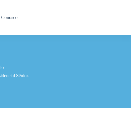
e Conosco
lo
dencial Sênior.